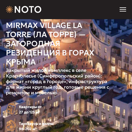
MIRMAX VILLAGE LA
TORRE (ЛА ТОРРЕ) —
ЗАГОРОДНАЯ
РЕЗИДЕНЦИЯ В ГОРАХ
КРЫМА
Закрытый жилой комплекс в селе
Краснолесье (Симферопольский район):
формат «город в городе», инфраструктура
для жизни круглый год, готовые решения с
ремонтом и мебелью
Квартиры от
27 до 125 м²
Таунхаусы и виллы
98–207 м²